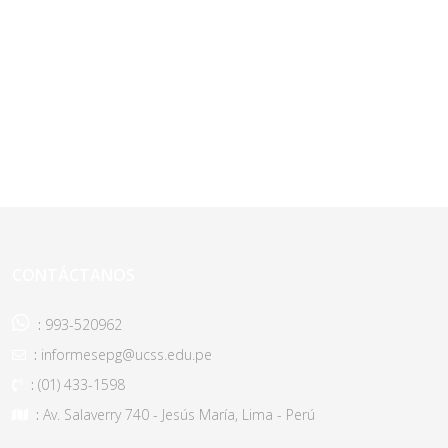
CONTÁCTANOS
:
993-520962
:
informesepg@ucss.edu.pe
:
(01) 433-1598
:
Av. Salaverry 740 - Jesús María, Lima - Perú